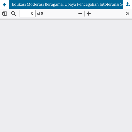
Edukasi Moderasi Beragama: Upaya Pencegahan Intoleransi Sejak Dini di Sekolah Dasar